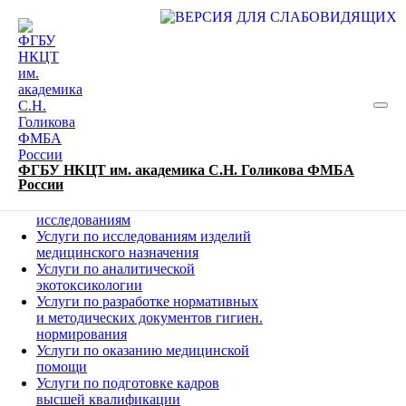
История
Новости
Нормативные акты
Вакансии
Документы
ФГБУ НКЦТ им. академика С.Н. Голикова ФМБА
Сертификаты
России
Услуги по доклиническим
исследованиям
Услуги по исследованиям изделий
медицинского назначения
Услуги по аналитической
экотоксикологии
Услуги по разработке нормативных
и методических документов гигиен.
нормирования
Услуги по оказанию медицинской
помощи
Услуги по подготовке кадров
высшей квалификации