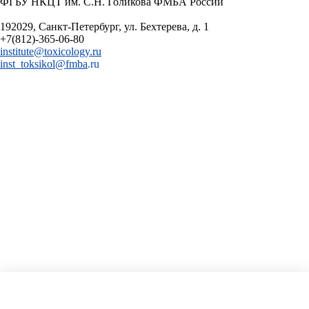
ФГБУ НКЦТ им. С.Н. Голикова ФМБА России
192029, Санкт-Петербург, ул. Бехтерева, д. 1
+7(812)-365-06-80
institute@toxicology.ru
inst_toksikol@f
mba
.ru