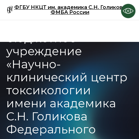
ФГБУ НКЦТ им. академика С.Н. Голикова
Федеральное
ФМБА России
государственное
бюджетное
учреждение
«Научно-
клинический центр
токсикологии
имени академика
С.Н. Голикова
Федерального