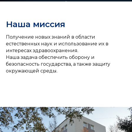
результаты исследований защищены и подлежат
архивации до 15 лет
Сотрудники
Наша миссия
более 150 квалифицированных кадров
Гибкое ценообразование
Получение новых знаний в области
естественных наук и использование их в
интересах здравоохранения.
Наша задача обеспечить оборону и
безопасность государства, а также защиту
окружающей среды.