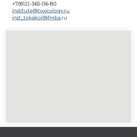
+7(812)-365-06-80
institute@toxicology.ru
inst_toksikol@f
mba
.ru